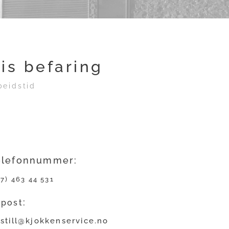
is befaring
rbeidstid
elefonnummer:
47) 463 44 531
-
:
post
still@kjokkenservice.no