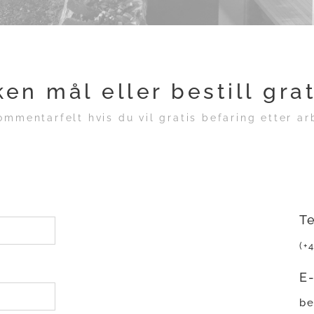
en mål eller bestill grat
kommentarfelt hvis du vil gratis befaring etter a
T
(+
E
be