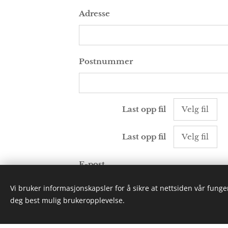
Adresse
Postnummer
Last opp fil
Velg fil
Last opp fil
Velg fil
E-post
Vi bruker informasjonskapsler for å sikre at nettsiden vår funger
deg best mulig brukeropplevelse.
Kommentarfelt