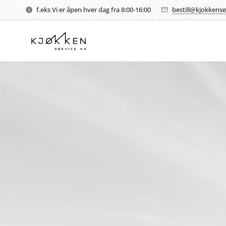
f.eks Vi er åpen hver dag fra 8:00-16:00
bestill@kjokkense