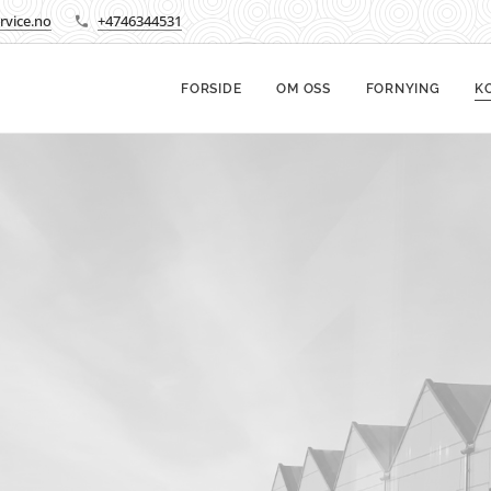
rvice.no
+4746344531
FORSIDE
OM OSS
FORNYING
K