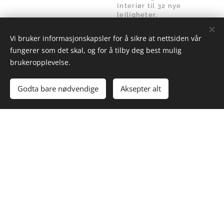
Interiør til 32 nye
leiligheter.
Vi bruker informasjonskapsler for å sikre at nettsiden vår
fungerer som det skal, og for å tilby deg best mulig
brukeropplevelse.
Godta bare nødvendige
Aksepter alt
Pasvik
Skjervøy
folkehøgskole
leiligheter i
sentrum
Kjøkken leveranse fra
danske Aubo kjøkken
SB2 Utvikling AS
produsent.
Kjøkken montering til 6
leiligheter