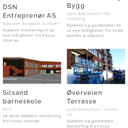
Bygg
DSN
9910 Bjørnevatn/SB2
Entreprenør AS
Utvikling
Sjøsiden Biligpark Svolvær
Kjøkken og garderober til
Kjøkken montering til 57
12 nye leiligheter fra Aubo
nye leiligheter fra Focus
danske produsent.
Interiør.
Silsand
Øverveien
barneskole
Terrasse
NCC
9326 Bardufoss / Consto
AS
18 skole kjøkken montering
fra Focus Interiør
Kjøkken og garderobe
montering fra Focus